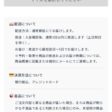
ジ
ャ
ス
ウ
配送について
ェ
配送方法：通常郵送にてお届けします。
ッ
発送：入金確認後、通常3日以内に発送します（土日祝日
ト
を除く）。
ボ
お届け：発送から最短翌日〜5日でお届けします。
ン
※予約・取寄せ商品の発送およびお届け時期については、
バ
商品概要に記載または個別にメールにてご連絡します。
ー
ジ
決済方法について
ャ
銀行振込、クレジットカード
ケ
ッ
返品について
ト
ご注文内容と異なる商品が届いた場合、または商品が明ら
25/26
かな不良品であると判断された場合にのみ、未使用の商品
個