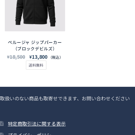
し
で
り
り
た。
す。
に
た。
す。
ま
ま
は
す。
す。
複
オ
オ
数
プ
プ
の
シ
シ
バ
ペルージャ ジップパーカー
ョ
ョ
（ブロックデビルズ）
リ
ン
ン
元
現
18,500
13,800
¥
¥
エ
（税込）
は
は
の
在
ー
送料無料
商
商
価
の
シ
品
品
格
価
ョ
ペ
ペ
は
格
ン
ー
ー
¥18,500
は
が
取扱いのない商品も取寄せできます、お問い合わせください
ジ
ジ
で
¥13,800
あ
か
か
し
で
り
ら
ら
た。
す。
ま
選
選
特定商取引法に関する表示
す。
択
択
オ
プライバシーポリシー