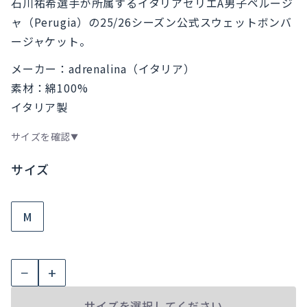
石川祐希選手が所属するイタリアセリエA男子ペルージ
格
価
ャ（Perugia）の25/26シーズン公式スウェットボンバ
は
格
ージャケット。
¥23,500
は
メーカー：adrenalina（イタリア）
素材：綿100%
で
¥19,800
イタリア製
し
で
サイズを確認
た。
す。
▼
サイズ
M
ペ
−
+
ル
ー
サイズを選択してください