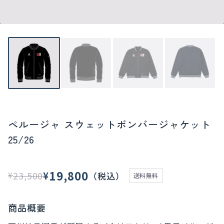
ペルージャ スウェットボンバージャケット
25/26
19,800
¥
23,500
（税込）
¥
送料無料
元
現
の
在
商品概要
価
の