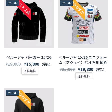
こ
こ
ラスト１点
残りわずか
セール
セール
の
の
商
商
品
品
に
に
は
は
複
複
数
数
の
の
バ
バ
ペルージャ パーカー 25/26
ペルージャ 25/26 ユニフォー
ム（アウェイ）#14 石川祐希
リ
リ
元
現
19,000
15,800
¥
¥
（税込）
元
現
25,000
19,800
¥
¥
エ
エ
の
在
（税込）
送料無料
の
在
ー
ー
価
の
送料無料
価
の
シ
シ
格
価
格
価
ョ
ョ
は
格
こ
残りわずか
セール
は
格
ン
ン
¥19,000
は
の
¥25,000
は
が
が
で
¥15,800
商
で
¥19,800
あ
あ
し
で
品