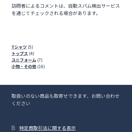
訪問者によるコメントは、自動スパム検出サービス
を通じてチェックされる場合があります。
5
Tシャツ
5
個
4
トップス
4
の
個
7
ユニフォーム
7
商
の
個
16
小物・その他
16
品
商
の
個
品
商
の
品
商
品
取扱いのない商品も取寄せできます、お問い合わせ
ください
特定商取引法に関する表示