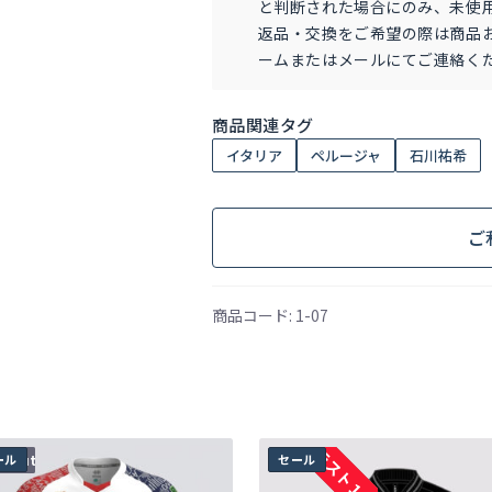
と判断された場合にのみ、未使
石
返品・交換をご希望の際は商品
川
ームまたはメールにてご連絡く
祐
希
商品関連タグ
個
イタリア
ペルージャ
石川祐希
ご
商品コード:
1-07
こ
ラスト１点
d out
ール
セール
の