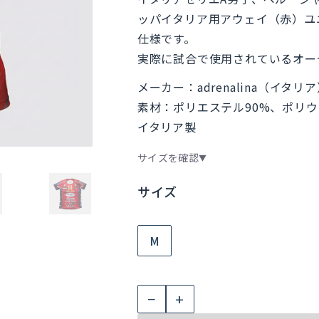
格
価
ッパイタリア用アウェイ（赤）ユ
は
格
仕様です。
実際に試合で使用されているオー
¥25,000
は
メーカー：adrenalina（イタリ
で
¥19,800
素材：ポリエステル90%、ポリウ
し
で
イタリア製
た。
す。
サイズを確認
▼
サイズ
M
ペ
−
+
ル