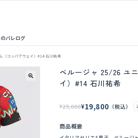
キのバレログ
ーム（コッパアウェイ）#14 石川祐希
ペルージャ 25/26
イ）#14 石川祐希
19,800
¥
25,000
（税込）
¥
元
現
の
在
商品概要
価
の
イタリアセリエA男子、ペルージャ（P