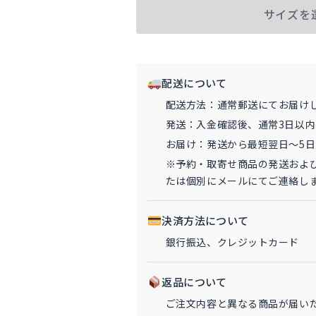
ー
サイズを
ジ
ャ
25/26
ユ
配送について
ニ
配送方法：通常郵送にてお届け
フ
発送：入金確認後、通常3日以
ォ
お届け：発送から最短翌日〜5
ー
※予約・取寄せ商品の発送およ
ム
たは個別にメールにてご連絡し
（コ
ッ
パ
決済方法について
ア
銀行振込、クレジットカード
ウ
ェ
返品について
イ）
ご注文内容と異なる商品が届い
#14