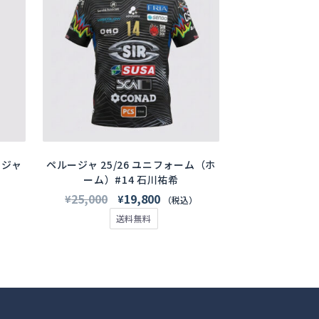
商
品
に
は
複
数
の
バ
リ
エ
ー
ージャ
ペルージャ 25/26 ユニフォーム（ホ
シ
ーム）#14 石川祐希
ョ
元
現
25,000
19,800
¥
¥
）
（税込）
ン
の
在
送料無料
が
価
の
あ
格
価
り
は
格
ま
す。
¥25,000
は
オ
00
で
¥19,800
プ