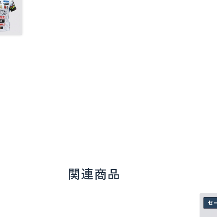
関連商品
こ
Sol
セ
の