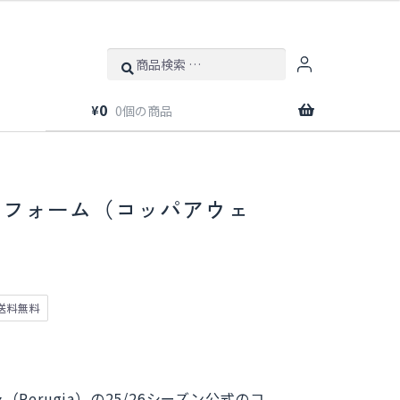
検
索
0
¥
0個の商品
 ユニフォーム（コッパアウェ
送料無料
erugia）の25/26シーズン公式のコ