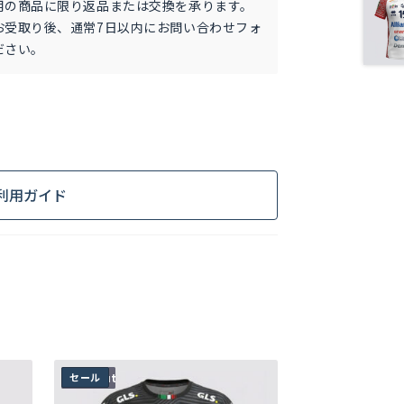
用の商品に限り返品または交換を承ります。
お受取り後、通常7日以内にお問い合わせフォ
ださい。
利用ガイド
こ
Sold out
セール
の