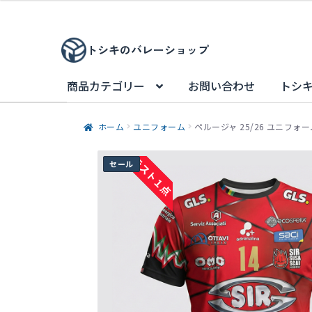
価
の
格
価
は
格
トシキのバレーショップ
¥25,000
は
で
¥19,800
商品カテゴリー
お問い合わせ
トシ
し
で
た。
す。
ホーム
ユニフォーム
ペルージャ 25/26 ユニフォ
ラスト１点
セール